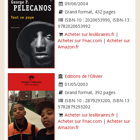
09/06/2004
Grand format, 432 pages
ISBN-10 : 2020653990, ISBN-13 :
9782020653992
Acheter sur leslibraires.fr
|
Acheter sur Fnac.com
|
Acheter sur
Amazon.fr
Editions de l'Olivier
01/05/2003
Grand format, 392 pages
ISBN-10 : 2879293200, ISBN-13 :
9782879293202
Acheter sur leslibraires.fr
|
Acheter sur Fnac.com
|
Acheter sur
Amazon.fr