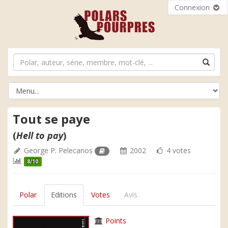
Connexion
Tout se paye
(
Hell to pay
)
George P. Pelecanos
2002
4 votes
8/10
Polar
Editions
Votes
Avis
Points