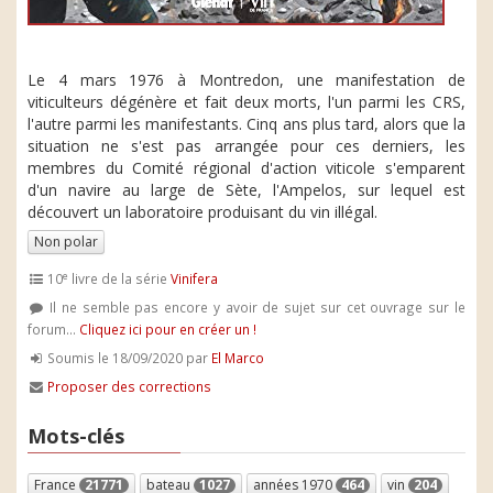
Le 4 mars 1976 à Montredon, une manifestation de
viticulteurs dégénère et fait deux morts, l'un parmi les CRS,
l'autre parmi les manifestants. Cinq ans plus tard, alors que la
situation ne s'est pas arrangée pour ces derniers, les
membres du Comité régional d'action viticole s'emparent
d'un navire au large de Sète, l'Ampelos, sur lequel est
découvert un laboratoire produisant du vin illégal.
Non polar
e
10
livre de la série
Vinifera
Il ne semble pas encore y avoir de sujet sur cet ouvrage sur le
forum...
Cliquez ici pour en créer un !
Soumis le 18/09/2020 par
El Marco
Proposer des corrections
Mots-clés
France
21771
bateau
1027
années 1970
464
vin
204