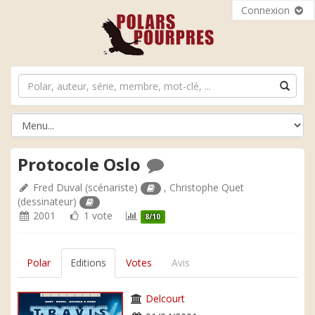
Connexion
Protocole Oslo
Fred Duval
(scénariste)
,
Christophe Quet
(dessinateur)
2001
1 vote
8/10
Polar
Editions
Votes
Avis
Delcourt