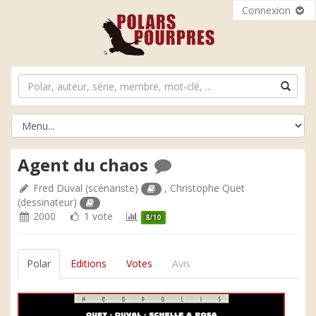
Connexion
Agent du chaos
Fred Duval
(scénariste)
,
Christophe Quet
(dessinateur)
2000
1 vote
8/10
Polar
Editions
Votes
Avis