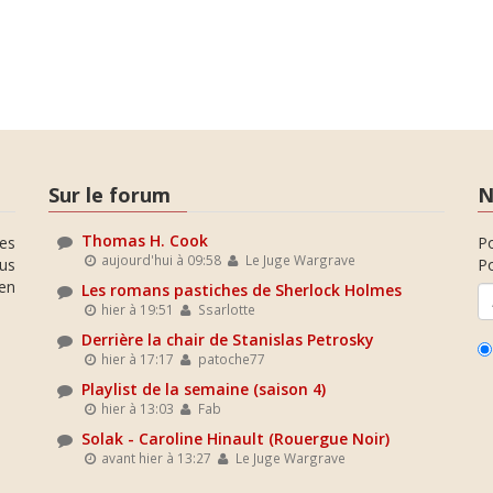
Sur le forum
N
Thomas H. Cook
es
P
aujourd'hui à 09:58
Le Juge Wargrave
ous
Po
en
Les romans pastiches de Sherlock Holmes
hier à 19:51
Ssarlotte
Derrière la chair de Stanislas Petrosky
hier à 17:17
patoche77
Playlist de la semaine (saison 4)
hier à 13:03
Fab
Solak - Caroline Hinault (Rouergue Noir)
avant hier à 13:27
Le Juge Wargrave