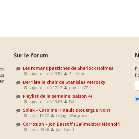
Sur le forum
N
Les romans pastiches de Sherlock Holmes
es
P
aujourd'hui à 19:51
Ssarlotte
ous
Po
en
Derrière la chair de Stanislas Petrosky
aujourd'hui à 17:17
patoche77
Playlist de la semaine (saison 4)
aujourd'hui à 13:03
Fab
Solak - Caroline Hinault (Rouergue Noir)
hier à 13:27
Le Juge Wargrave
Corrosion - Jon Bassoff (Gallmeister Néonoir)
hier à 09:56
JohnSteed