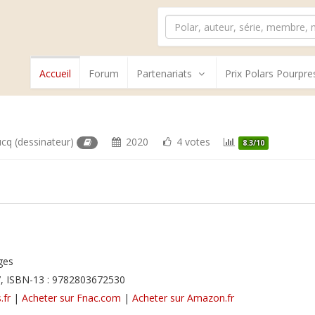
Accueil
Forum
Partenariats
Prix Polars Pourpre
ucq
(dessinateur)
2020
4 votes
8.3/10
ges
, ISBN-13 : 9782803672530
.fr
|
Acheter sur Fnac.com
|
Acheter sur Amazon.fr