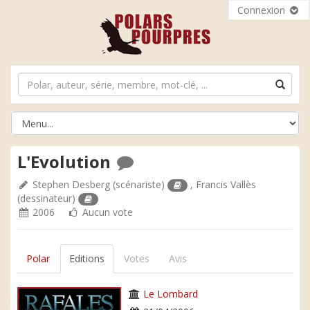
Connexion
L'Evolution
Stephen Desberg
(scénariste)
,
Francis Vallès
(dessinateur)
2006
Aucun vote
Polar
Editions
Votes
Avis
Le Lombard