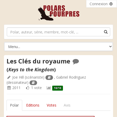
Connexion
Les Clés du royaume
(
Keys to the Kingdom
)
Joe Hill
(scénariste)
,
Gabriel Rodriguez
(dessinateur)
2011
1 vote
10/10
Polar
Editions
Votes
Avis