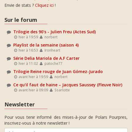
Envie de stats ?
Cliquez ici
!
Sur le forum
Trilogie des 90's - Julien Freu (Actes Sud)
hier à 19:59
norbert
Playlist de la semaine (saison 4)
hier à 16:53
Ironheart
Série Delia Mariola de A.F Carter
hier à 11:02
patoche77
Trilogie Reine rouge de Juan Gómez-Jurado
avant hier à 19:59
norbert
Ce qu'il faut de haine – Jacques Saussey (Fleuve Noir)
avant hier à 09:09
Ssarlotte
Newsletter
Pour vous tenir informé des mises-à-jour de Polars Pourpres,
inscrivez-vous à notre newsletter !