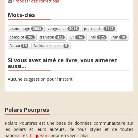
Proposer des corrections
Mots-clés
espionnage
3655
vengeance
2098
journaliste
1721
complot
706
trahison
422
Or
166
Irak
125
Iran
78
Dubaï
19
Saddam Hussein
5
Si vous avez aimé ce livre, vous aimerez
aussi...
Aucune suggestion pour l'instant.
Polars Pourpres
Polars Pourpres est une base de données communautaire sur
les polars et leurs auteurs, de tous styles et de toutes
nationalités.
Cliquez ici
pour en savoir plus !