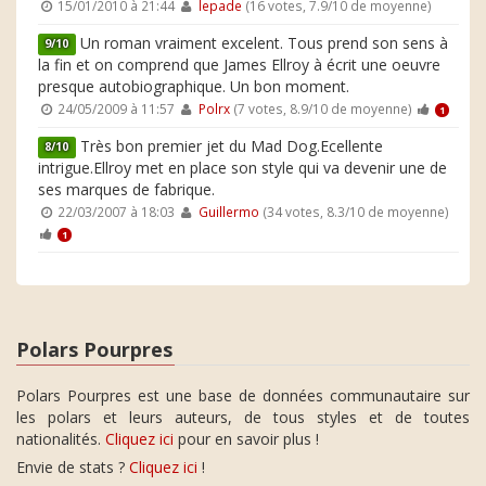
15/01/2010 à 21:44
lepade
(16 votes, 7.9/10 de moyenne)
Un roman vraiment excelent. Tous prend son sens à
9/10
la fin et on comprend que James Ellroy à écrit une oeuvre
presque autobiographique. Un bon moment.
24/05/2009 à 11:57
Polrx
(7 votes, 8.9/10 de moyenne)
1
Très bon premier jet du Mad Dog.Ecellente
8/10
intrigue.Ellroy met en place son style qui va devenir une de
ses marques de fabrique.
22/03/2007 à 18:03
Guillermo
(34 votes, 8.3/10 de moyenne)
1
Polars Pourpres
Polars Pourpres est une base de données communautaire sur
les polars et leurs auteurs, de tous styles et de toutes
nationalités.
Cliquez ici
pour en savoir plus !
Envie de stats ?
Cliquez ici
!