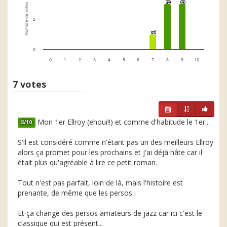
3
3
3
3
Nombre de votes
2
1
1
0
0
1
2
3
4
5
6
7
8
9
10
7 votes
Mon 1er Ellroy (ehoui!!) et comme d'habitude le 1er...
8/10
S'il est considéré comme n'étant pas un des meilleurs Ellroy
alors ça promet pour les prochains et j'ai déjà hâte car il
était plus qu'agréable à lire ce petit roman.
Tout n'est pas parfait, loin de là, mais l'histoire est
prenante, de même que les persos.
Et ça change des persos amateurs de jazz car ici c'est le
classique qui est présent...