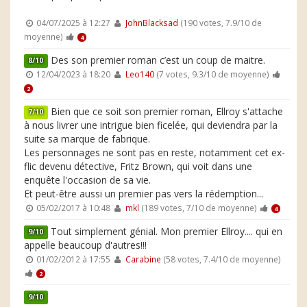
04/07/2025 à 12:27
JohnBlacksad
(190 votes, 7.9/10 de
moyenne)
4
Des son premier roman c’est un coup de maitre.
8/10
12/04/2023 à 18:20
Leo140
(7 votes, 9.3/10 de moyenne)
2
Bien que ce soit son premier roman, Ellroy s'attache
7/10
à nous livrer une intrigue bien ficelée, qui deviendra par la
suite sa marque de fabrique.
Les personnages ne sont pas en reste, notamment cet ex-
flic devenu détective, Fritz Brown, qui voit dans une
enquête l'occasion de sa vie.
Et peut-être aussi un premier pas vers la rédemption...
05/02/2017 à 10:48
mkl
(189 votes, 7/10 de moyenne)
4
Tout simplement génial. Mon premier Ellroy.... qui en
9/10
appelle beaucoup d'autres!!!
01/02/2012 à 17:55
Carabine
(58 votes, 7.4/10 de moyenne)
2
9/10