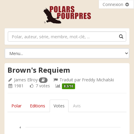
Connexion
Brown's Requiem
James Ellroy
Traduit par
Freddy Michalski
1981
7 votes
8.3/10
Polar
Editions
Votes
Avis
4