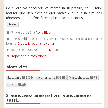
Ce qu’elle va découvrir va même la stupéfaire, et lui faire
réaliser que rien n’est ce qu’il paraît – et que la pire des
ténèbres peut parfois être le plus proche de nous.
Thriller
e
4
livre de la série
Avery Black
Il ne semble pas encore y avoir de sujet sur cet ouvrage sur le
forum...
Cliquez ici pour en créer un !
Soumis le 01/07/2020 par
El Marco
Proposer des corrections
Mots-clés
Etats-Unis
13665
tueur en série
3351
Massachusetts
192
Boston
186
Si vous avez aimé ce livre, vous aimerez
aussi...