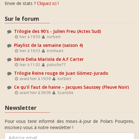
Envie de stats ?
Cliquez ici
!
Sur le forum
Trilogie des 90's - Julien Freu (Actes Sud)
hier à 19:59
norbert
Playlist de la semaine (saison 4)
hier à 16:53
Ironheart
Série Delia Mariola de A.F Carter
hier à 11:02
patoche77
Trilogie Reine rouge de Juan Gómez-Jurado
avant hier à 19:59
norbert
Ce qu'il faut de haine – Jacques Saussey (Fleuve Noir)
avant hier à 09:09
Ssarlotte
Newsletter
Pour vous tenir informé des mises-à-jour de Polars Pourpres,
inscrivez-vous à notre newsletter !