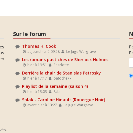
Sur le forum
N
Thomas H. Cook
es
P
aujourd'hui à 09:58
Le Juge Wargrave
ous
Po
en
Les romans pastiches de Sherlock Holmes
hier à 19:51
Ssarlotte
Derrière la chair de Stanislas Petrosky
hier à 17:17
patoche77
Playlist de la semaine (saison 4)
hier à 13:03
Fab
Solak - Caroline Hinault (Rouergue Noir)
avant hier à 13:27
Le Juge Wargrave
vés.