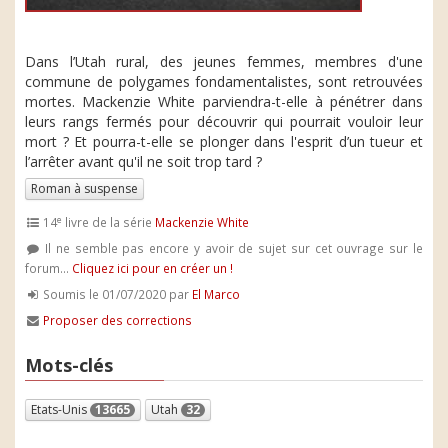
Dans l’Utah rural, des jeunes femmes, membres d'une
commune de polygames fondamentalistes, sont retrouvées
mortes. Mackenzie White parviendra-t-elle à pénétrer dans
leurs rangs fermés pour découvrir qui pourrait vouloir leur
mort ? Et pourra-t-elle se plonger dans l'esprit d’un tueur et
l’arrêter avant qu'il ne soit trop tard ?
Roman à suspense
e
14
livre de la série
Mackenzie White
Il ne semble pas encore y avoir de sujet sur cet ouvrage sur le
forum...
Cliquez ici pour en créer un !
Soumis le 01/07/2020 par
El Marco
Proposer des corrections
Mots-clés
Etats-Unis
13665
Utah
32