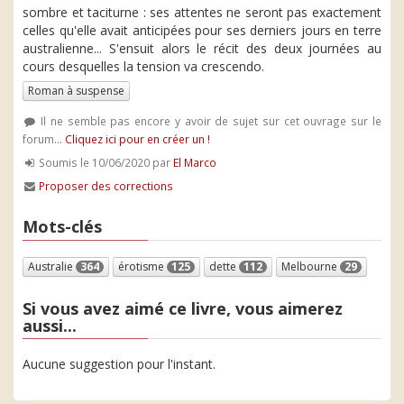
sombre et taciturne : ses attentes ne seront pas exactement
celles qu'elle avait anticipées pour ses derniers jours en terre
australienne... S'ensuit alors le récit des deux journées au
cours desquelles la tension va crescendo.
Roman à suspense
Il ne semble pas encore y avoir de sujet sur cet ouvrage sur le
forum...
Cliquez ici pour en créer un !
Soumis le 10/06/2020 par
El Marco
Proposer des corrections
Mots-clés
Australie
364
érotisme
125
dette
112
Melbourne
29
Si vous avez aimé ce livre, vous aimerez
aussi...
Aucune suggestion pour l'instant.