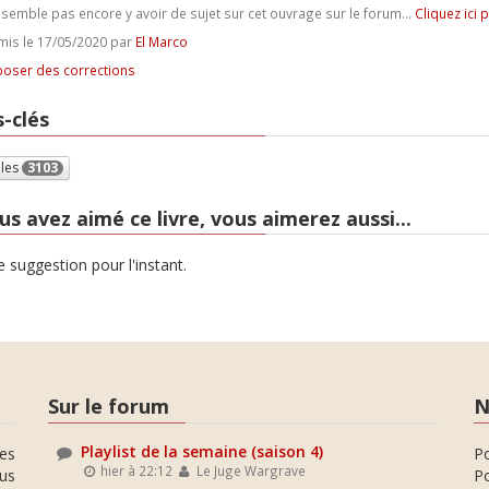
e semble pas encore y avoir de sujet sur cet ouvrage sur le forum...
Cliquez ici 
is le 17/05/2020 par
El Marco
oser des corrections
-clés
lles
3103
us avez aimé ce livre, vous aimerez aussi...
 suggestion pour l'instant.
Sur le forum
N
Playlist de la semaine (saison 4)
es
P
hier à 22:12
Le Juge Wargrave
ous
Po