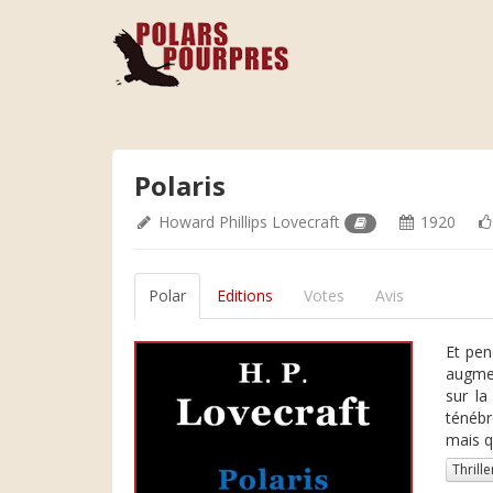
Polaris
Howard Phillips Lovecraft
1920
Polar
Editions
Votes
Avis
Et pen
augmen
sur la
ténébr
mais q
Thrille