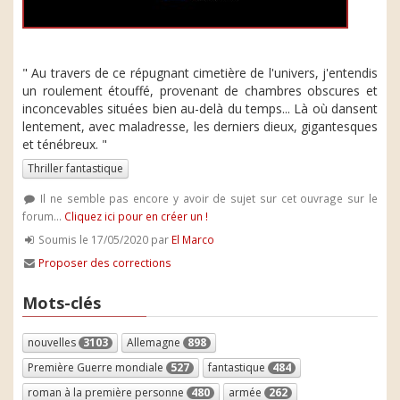
" Au travers de ce répugnant cimetière de l'univers, j'entendis
un roulement étouffé, provenant de chambres obscures et
inconcevables situées bien au-delà du temps... Là où dansent
lentement, avec maladresse, les derniers dieux, gigantesques
et ténébreux. "
Thriller fantastique
Il ne semble pas encore y avoir de sujet sur cet ouvrage sur le
forum...
Cliquez ici pour en créer un !
Soumis le 17/05/2020 par
El Marco
Proposer des corrections
Mots-clés
nouvelles
3103
Allemagne
898
Première Guerre mondiale
527
fantastique
484
roman à la première personne
480
armée
262