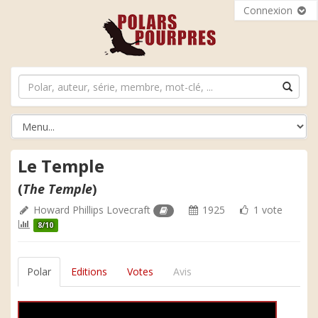
Connexion
Le Temple
(
The Temple
)
Howard Phillips Lovecraft
1925
1 vote
8/10
Polar
Editions
Votes
Avis