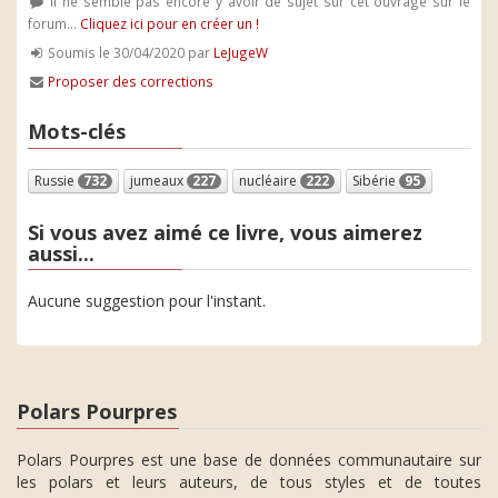
Il ne semble pas encore y avoir de sujet sur cet ouvrage sur le
forum...
Cliquez ici pour en créer un !
Soumis le 30/04/2020 par
LeJugeW
Proposer des corrections
Mots-clés
Russie
732
jumeaux
227
nucléaire
222
Sibérie
95
Si vous avez aimé ce livre, vous aimerez
aussi...
Aucune suggestion pour l'instant.
Polars Pourpres
Polars Pourpres est une base de données communautaire sur
les polars et leurs auteurs, de tous styles et de toutes