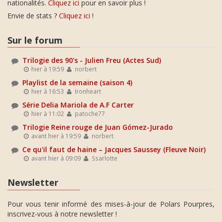
nationalités.
Cliquez ici
pour en savoir plus !
Envie de stats ?
Cliquez ici
!
Sur le forum
Trilogie des 90's - Julien Freu (Actes Sud)
hier à 19:59
norbert
Playlist de la semaine (saison 4)
hier à 16:53
Ironheart
Série Delia Mariola de A.F Carter
hier à 11:02
patoche77
Trilogie Reine rouge de Juan Gómez-Jurado
avant hier à 19:59
norbert
Ce qu'il faut de haine – Jacques Saussey (Fleuve Noir)
avant hier à 09:09
Ssarlotte
Newsletter
Pour vous tenir informé des mises-à-jour de Polars Pourpres,
inscrivez-vous à notre newsletter !