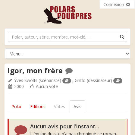
Connexion
Igor, mon frère
Yves Swolfs
(scénariste)
,
Griffo
(dessinateur)
2000
Aucun vote
Polar
Editions
Votes
Avis
Aucun avis pour l'instant...
L'équipe du site n'a pas chroniqué ce roman.