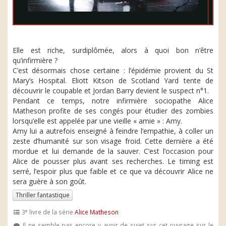
Elle est riche, surdiplômée, alors à quoi bon n’être
qu’infirmière ?
C’est désormais chose certaine : l’épidémie provient du St
Mary’s Hospital. Eliott Kitson de Scotland Yard tente de
découvrir le coupable et Jordan Barry devient le suspect n°1.
Pendant ce temps, notre infirmière sociopathe Alice
Matheson profite de ses congés pour étudier des zombies
lorsqu’elle est appelée par une vieille « amie » : Amy.
Amy lui a autrefois enseigné à feindre l’empathie, à coller un
zeste d’humanité sur son visage froid. Cette dernière a été
mordue et lui demande de la sauver. C’est l’occasion pour
Alice de pousser plus avant ses recherches. Le timing est
serré, l’espoir plus que faible et ce que va découvrir Alice ne
sera guère à son goût.
Thriller fantastique
e
3
livre de la série
Alice Matheson
Il ne semble pas encore y avoir de sujet sur cet ouvrage sur le