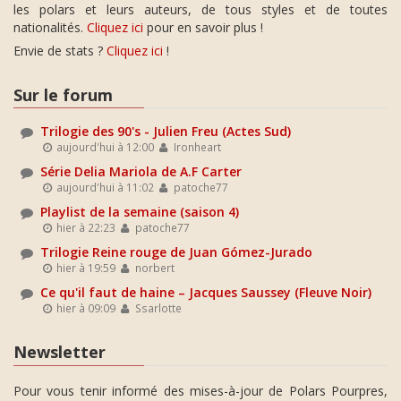
les polars et leurs auteurs, de tous styles et de toutes
nationalités.
Cliquez ici
pour en savoir plus !
Envie de stats ?
Cliquez ici
!
Sur le forum
Trilogie des 90's - Julien Freu (Actes Sud)
aujourd'hui à 12:00
Ironheart
Série Delia Mariola de A.F Carter
aujourd'hui à 11:02
patoche77
Playlist de la semaine (saison 4)
hier à 22:23
patoche77
Trilogie Reine rouge de Juan Gómez-Jurado
hier à 19:59
norbert
Ce qu'il faut de haine – Jacques Saussey (Fleuve Noir)
hier à 09:09
Ssarlotte
Newsletter
Pour vous tenir informé des mises-à-jour de Polars Pourpres,