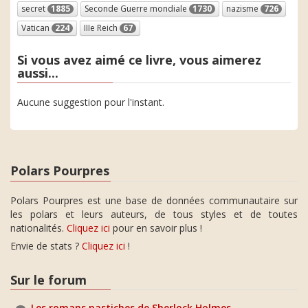
secret
1885
Seconde Guerre mondiale
1730
nazisme
726
Vatican
224
IIIe Reich
67
Si vous avez aimé ce livre, vous aimerez
aussi...
Aucune suggestion pour l'instant.
Polars Pourpres
Polars Pourpres est une base de données communautaire sur
les polars et leurs auteurs, de tous styles et de toutes
nationalités.
Cliquez ici
pour en savoir plus !
Envie de stats ?
Cliquez ici
!
Sur le forum
Les romans pastiches de Sherlock Holmes