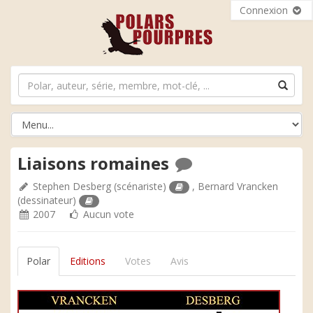
Connexion
Liaisons romaines
Stephen Desberg
(scénariste)
,
Bernard Vrancken
(dessinateur)
2007
Aucun vote
Polar
Editions
Votes
Avis