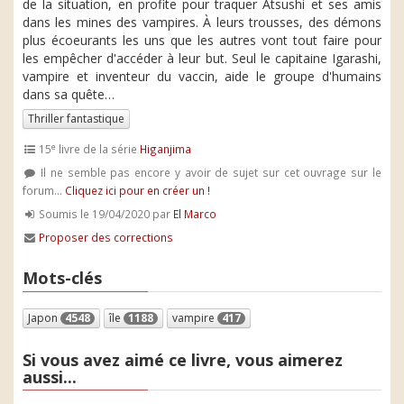
de la situation, en profite pour traquer Atsushi et ses amis
dans les mines des vampires. À leurs trousses, des démons
plus écoeurants les uns que les autres vont tout faire pour
les empêcher d'accéder à leur but. Seul le capitaine Igarashi,
vampire et inventeur du vaccin, aide le groupe d'humains
dans sa quête…
Thriller fantastique
e
15
livre de la série
Higanjima
Il ne semble pas encore y avoir de sujet sur cet ouvrage sur le
forum...
Cliquez ici pour en créer un !
Soumis le 19/04/2020 par
El Marco
Proposer des corrections
Mots-clés
Japon
4548
île
1188
vampire
417
Si vous avez aimé ce livre, vous aimerez
aussi...