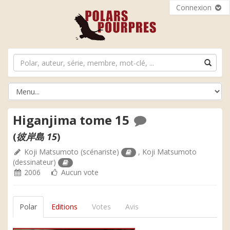
Connexion
Higanjima tome 15
(
彼岸島 15
)
Koji Matsumoto
(scénariste)
,
Koji Matsumoto
(dessinateur)
2006
Aucun vote
Polar
Editions
Votes
Avis