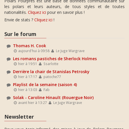
Polars Pourpres est une base de données communautaire sur
les polars et leurs auteurs, de tous styles et de toutes
nationalités.
Cliquez ici
pour en savoir plus !
Envie de stats ?
Cliquez ici
!
Sur le forum
Thomas H. Cook
aujourd'hui à 09:58
Le Juge Wargrave
Les romans pastiches de Sherlock Holmes
hier à 19:51
Ssarlotte
Derrière la chair de Stanislas Petrosky
hier à 17:17
patoche77
Playlist de la semaine (saison 4)
hier à 13:03
Fab
Solak - Caroline Hinault (Rouergue Noir)
avant hier à 13:27
Le Juge Wargrave
Newsletter