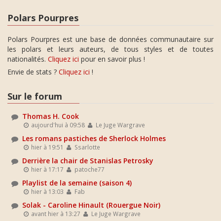
Polars Pourpres
Polars Pourpres est une base de données communautaire sur
les polars et leurs auteurs, de tous styles et de toutes
nationalités.
Cliquez ici
pour en savoir plus !
Envie de stats ?
Cliquez ici
!
Sur le forum
Thomas H. Cook
aujourd'hui à 09:58
Le Juge Wargrave
Les romans pastiches de Sherlock Holmes
hier à 19:51
Ssarlotte
Derrière la chair de Stanislas Petrosky
hier à 17:17
patoche77
Playlist de la semaine (saison 4)
hier à 13:03
Fab
Solak - Caroline Hinault (Rouergue Noir)
avant hier à 13:27
Le Juge Wargrave