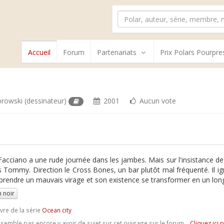
Accueil
Forum
Partenariats
Prix Polars Pourpre
orowski
(dessinateur)
2001
Aucun vote
Facciano a une rude journée dans les jambes. Mais sur l'insistance d
ls Tommy. Direction le Cross Bones, un bar plutôt mal fréquenté. Il i
 prendre un mauvais virage et son existence se transformer en un long
 noir
ivre de la série
Ocean city
e semble pas encore y avoir de sujet sur cet ouvrage sur le forum...
Cliquez ici 