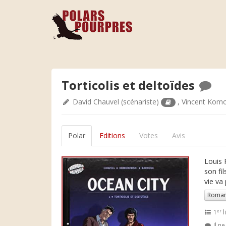
Torticolis et deltoïdes
David Chauvel
(scénariste)
,
Vincent Kom
Polar
Editions
Votes
Avis
Louis 
son fi
vie va
Roman
er
1
l
Il n