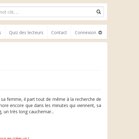
s
Quiz des lecteurs
Contact
Connexion
e sa femme, il part tout de même à la recherche de
gnore encore que dans les minutes qui viennent, sa
, un très long cauchemar...
pour en créer un !