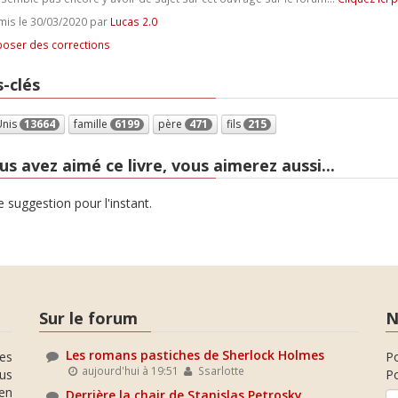
is le 30/03/2020 par
Lucas 2.0
oser des corrections
-clés
Unis
13664
famille
6199
père
471
fils
215
us avez aimé ce livre, vous aimerez aussi...
 suggestion pour l'instant.
Sur le forum
N
Les romans pastiches de Sherlock Holmes
es
P
aujourd'hui à 19:51
Ssarlotte
ous
Po
en
Derrière la chair de Stanislas Petrosky