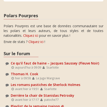
Polars Pourpres
Polars Pourpres est une base de données communautaire sur
les polars et leurs auteurs, de tous styles et de toutes
nationalités.
Cliquez ici
pour en savoir plus !
Envie de stats ?
Cliquez ici
!
Sur le forum
Ce qu'il faut de haine – Jacques Saussey (Fleuve Noir)
aujourd'hui à 09:09
Ssarlotte
Thomas H. Cook
hier à 09:58
Le Juge Wargrave
Les romans pastiches de Sherlock Holmes
avant hier à 19:51
Ssarlotte
Derrière la chair de Stanislas Petrosky
avant hier à 17:17
patoche77
Playlist de la semaine (saison 4)