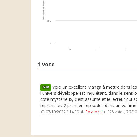
Nombre de votes
0.5
0
0
1
2
1 vote
Voici un excellent Manga à mettre dans les c
9/10
l'univers développé est inquiétant, dans le sens 
côté mystérieux, c'est assumé et le lecteur qui 
reprend les 2 premiers épisodes dans un volume 1
07/10/2022 à 14:39
Polarbear
(1028 votes, 7.7/1