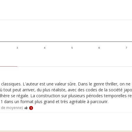
3
4
5
6
7
lassiques. L'auteur est une valeur sûre. Dans le genre thriller, on ne
où tout peut arriver, du plus réaliste, avec des codes de la société ja
adhère se régale. La construction sur plusieurs périodes temporelles r
 dans un format plus grand et très agréable à parcourir.
0 de moyenne)
1