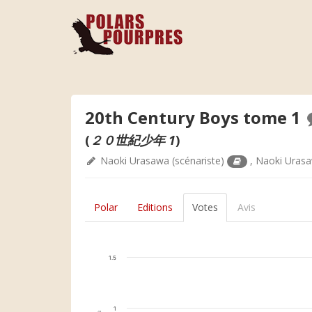
20th Century Boys tome 1
(
２０世紀少年 1
)
Naoki Urasawa
(scénariste)
,
Naoki Uras
Polar
Editions
Votes
Avis
1.5
1