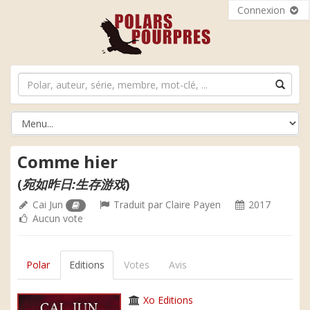
Connexion
Comme hier
(
宛如昨日:生存游戏
)
Cai Jun
Traduit par
Claire Payen
2017
Aucun vote
Polar
Editions
Votes
Avis
Xo Editions