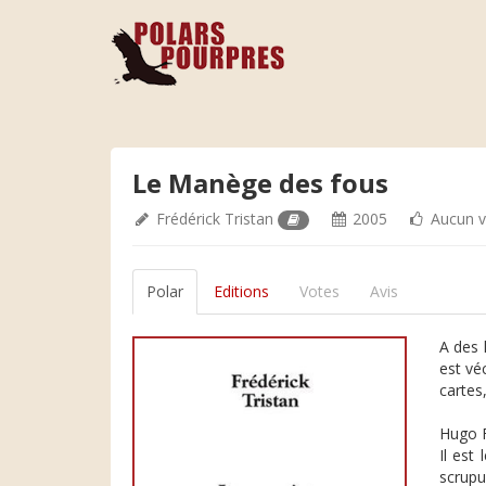
Le Manège des fous
Frédérick Tristan
2005
Aucun v
Polar
Editions
Votes
Avis
A des 
est vé
cartes
Hugo F
Il est
scrupu