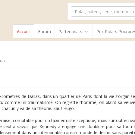
Accueil
Forum
Partenariats
Prix Polars Pourpre
ote
kilomètres de Dallas, dans un quartier de Paris dont la vie s’organis
cu comme un traumatisme. On regrette l’homme, on plaint sa veuve,
, chacun y va de sa théorie. Sauf Hugo.
raise, comptable pour un taxidermiste sceptique, mais surtout écrivai
 le seul à savoir que Kennedy a engagé une doublure pour sa tournée
leusement dans un interminable roman-monde le destin sans parei