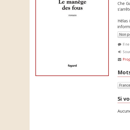
Che Gu
s’arrê
Hélas 
inform
Non p
Il n
Soum
Prop
Mots
Franc
Si vo
Aucune