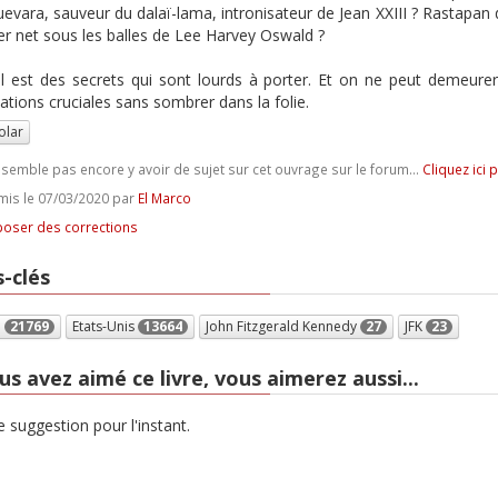
evara, sauveur du dalaï-lama, intronisateur de Jean XXIII ? Rastapan do
ter net sous les balles de Lee Harvey Oswald ?
il est des secrets qui sont lourds à porter. Et on ne peut demeurer
ations cruciales sans sombrer dans la folie.
olar
e semble pas encore y avoir de sujet sur cet ouvrage sur le forum...
Cliquez ici 
is le 07/03/2020 par
El Marco
oser des corrections
-clés
e
21769
Etats-Unis
13664
John Fitzgerald Kennedy
27
JFK
23
us avez aimé ce livre, vous aimerez aussi...
 suggestion pour l'instant.