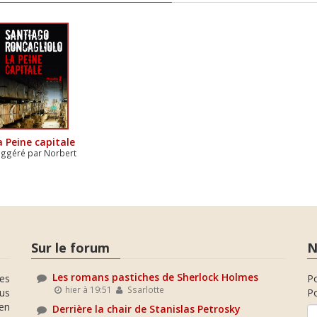
a Peine capitale
ggéré par Norbert
Sur le forum
N
Les romans pastiches de Sherlock Holmes
es
P
hier à 19:51
Ssarlotte
ous
Po
en
Derrière la chair de Stanislas Petrosky