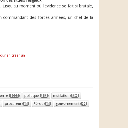
 des rituels religieux.
rit. Jusqu'au moment où l'évidence se fait si brutale,
, un commandant des forces armées, un chef de la
pour en créer un !
uerre
1002
politique
513
mutilation
394
procureur
65
Pérou
65
gouvernement
44