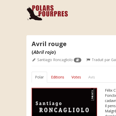
Avril rouge
(
Abril rojo
)
Santiago Roncagliolo
Traduit par
Gab
Polar
Editions
Votes
Avis
Félix 
Foncti
cadavr
Il pen
Malgré