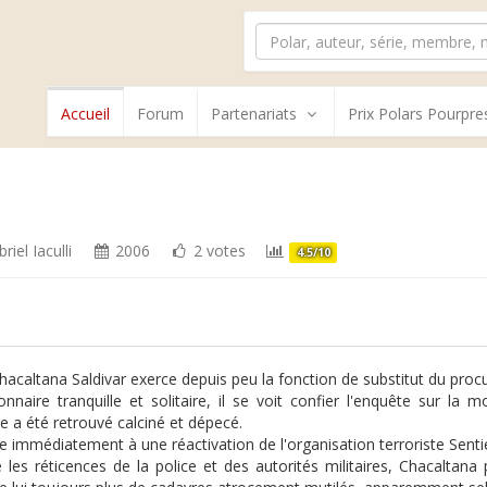
Accueil
Forum
Partenariats
Prix Polars Pourpre
riel Iaculli
2006
2 votes
4.5/10
Chacaltana Saldivar exerce depuis peu la fonction de substitut du proc
onnaire tranquille et solitaire, il se voit confier l'enquête sur 
e a été retrouvé calciné et dépecé.
se immédiatement à une réactivation de l'organisation terroriste Senti
 les réticences de la police et des autorités militaires, Chacaltana