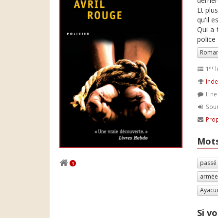
derriè
Et plus
qu'il e
Qui a 
police
Roman
er
1
l
Inde
Il n
Soum
Prop
Mots
passé
1
armé
Ayacu
Si vo