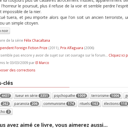
re lui toujours plus de cadavres atrocement mutilés, apparemment selon
 l'horreur le poursuit, plus il refuse de la voir et semble perdre l'esp
st impossible de la nier.
tué tuera, et peu importe alors que l'on soit un ancien terroriste
 ou un simple citoyen.
 noir
ivre de la série
Félix Chacaltana
pendent Foreign Fiction Prize
(2011),
Prix Alfaguara
(2006)
e semble pas encore y avoir de sujet sur cet ouvrage sur le forum...
Cliquez ici 
is le 03/03/2009 par
El Marco
oser des corrections
-clés
4437
tueur en série
3351
psychopathe
1009
terrorisme
1006
g
e
262
paranoïa
206
communisme
174
rituels
163
élections
118
cho
3
us avez aimé ce livre, vous aimerez aussi...