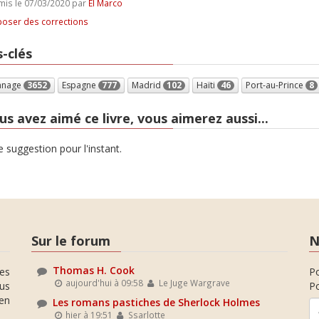
is le 07/03/2020 par
El Marco
oser des corrections
-clés
nnage
3652
Espagne
777
Madrid
102
Haïti
46
Port-au-Prince
8
us avez aimé ce livre, vous aimerez aussi...
 suggestion pour l'instant.
Sur le forum
N
Thomas H. Cook
es
P
aujourd'hui à 09:58
Le Juge Wargrave
ous
Po
en
Les romans pastiches de Sherlock Holmes
hier à 19:51
Ssarlotte