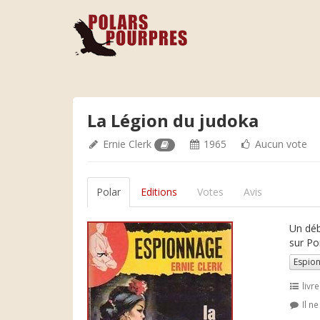
La Légion du judoka
Ernie Clerk
1965
Aucun vote
Polar
Editions
Votes
Avis
Un déb
sur Po
Espio
livre
Il n