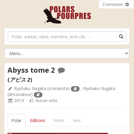
Connexion
Abyss tome 2
(
アビス 2
)
Ryuhaku Nagata
(scénariste)
,
Ryuhaku Nagata
(dessinateur)
2014
Aucun vote
Polar
Editions
Votes
Avis