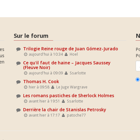
Sur le forum
N
Trilogie Reine rouge de Juan Gómez-Jurado
es
P
aujourd'hui à 10:34
Hoel
ous
Po
en
Ce qu'il faut de haine – Jacques Saussey
(Fleuve Noir)
aujourd'hui à 09:09
Ssarlotte
Thomas H. Cook
hier à 09:58
Le Juge Wargrave
Les romans pastiches de Sherlock Holmes
avant hier à 19:51
Ssarlotte
Derrière la chair de Stanislas Petrosky
avant hier à 17:17
patoche77