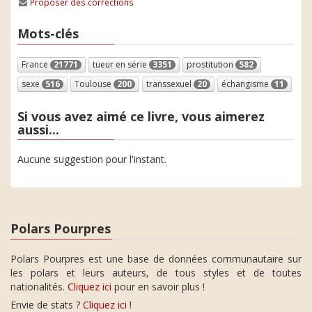
Proposer des corrections
Mots-clés
France
21771
tueur en série
3351
prostitution
582
sexe
516
Toulouse
200
transsexuel
20
échangisme
11
Si vous avez aimé ce livre, vous aimerez
aussi...
Aucune suggestion pour l'instant.
Polars Pourpres
Polars Pourpres est une base de données communautaire sur
les polars et leurs auteurs, de tous styles et de toutes
nationalités.
Cliquez ici
pour en savoir plus !
Envie de stats ?
Cliquez ici
!