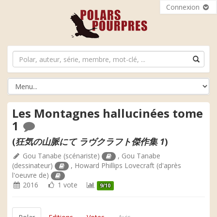
Connexion
Les Montagnes hallucinées tome
1
(
狂気の山脈にて ラヴクラフト傑作集 1
)
Gou Tanabe
(scénariste)
,
Gou Tanabe
(dessinateur)
,
Howard Phillips Lovecraft
(d'après
l'oeuvre de)
2016
1 vote
9/10