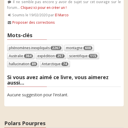
Il ne semble pas encore y avoir de sujet sur cet ouvrage sur le
forum...
Cliquez ici pour en créer un !
Soumis le 19/02/2020 par
El Marco
Proposer des corrections
Mots-clés
phénomènes inexpliqués
2267
montagne
608
Australie
364
expédition
257
scientifique
115
hallucination
89
Antarctique
74
Si vous avez aimé ce livre, vous aimerez
aussi...
Aucune suggestion pour l'instant.
Polars Pourpres