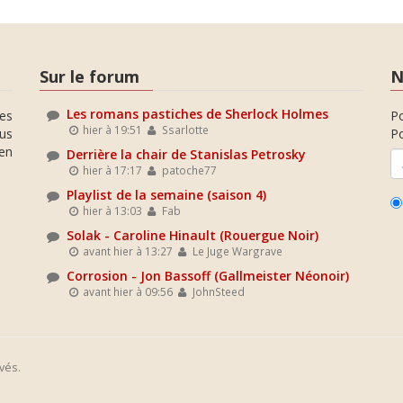
Sur le forum
N
Les romans pastiches de Sherlock Holmes
es
P
hier à 19:51
Ssarlotte
ous
Po
en
Derrière la chair de Stanislas Petrosky
hier à 17:17
patoche77
Playlist de la semaine (saison 4)
hier à 13:03
Fab
Solak - Caroline Hinault (Rouergue Noir)
avant hier à 13:27
Le Juge Wargrave
Corrosion - Jon Bassoff (Gallmeister Néonoir)
avant hier à 09:56
JohnSteed
vés.