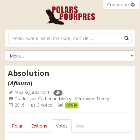
Connexion
Absolution
(
Aflausn
)
Yrsa Sigurdardóttir
Traduit par
Catherine Mercy
,
Véronique Mercy
2016
3 votes
7.3/10
Polar
Editions
Votes
Avis