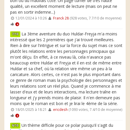
bon ou du mauvais côté. Un page turner de très haute
qualité, un excellent moment de lecture (mais on peut ne
pas en sortir indemne...)
12/01/2024 à 10:26
Franck 28
(928 votes, 7.7/10 de moyenne)
4
La 3ème aventure du duo Huldar-Freyja m'a moins
7/10
intéressé que les 2 premières que j'ai trouvé meilleures.
Rien à dire sur l'intrigue et sur la force du sujet mais ce sont
plutôt les relations entre les personnages principaux qui
m'ont déçu. En effet, à ce niveau là, cela n'avance pas
beaucoup entre Huldar et Freyja et il en est de même entre
Huldar et sa chef, où la relation vire même un peu à la
caricature. Alors certes, ce n'est pas le plus important dans
ce genre de roman mais la psychologie des personnages et
leurs relations sont un réel plus. Quand je commence à me
lasser d'eux et de leurs interactions, ma lecture traîne en
longueur et j'y prends moins de plaisir. Il n'en demeure pas
moins que le roman est bon et je lirai le 4ème de la série.
18/01/2025 à 18:21
ericdesh
(1093 votes, 7.4/10 de moyenne)
3
Un thème difficile pour ce polar puisqu'il s'agit du
6/10