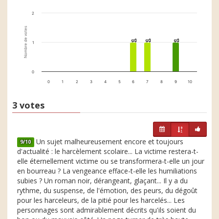
2
Nombre de votes
1
1
1
1
1
1
1
0
0
1
2
3
4
5
6
7
8
9
10
3 votes
Un sujet malheureusement encore et toujours
9/10
d'actualité : le harcèlement scolaire... La victime restera-t-
elle éternellement victime ou se transformera-t-elle un jour
en bourreau ? La vengeance efface-t-elle les humiliations
subies ? Un roman noir, dérangeant, glaçant... Il y a du
rythme, du suspense, de l'émotion, des peurs, du dégoût
pour les harceleurs, de la pitié pour les harcelés... Les
personnages sont admirablement décrits qu'ils soient du