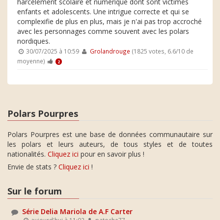
harcèlement scolaire et numérique dont sont victimes
enfants et adolescents. Une intrigue correcte et qui se
complexifie de plus en plus, mais je n'ai pas trop accroché
avec les personnages comme souvent avec les polars
nordiques.
30/07/2025 à 10:59
Grolandrouge
(1825 votes, 6.6/10 de
moyenne)
2
Polars Pourpres
Polars Pourpres est une base de données communautaire sur
les polars et leurs auteurs, de tous styles et de toutes
nationalités.
Cliquez ici
pour en savoir plus !
Envie de stats ?
Cliquez ici
!
Sur le forum
Série Delia Mariola de A.F Carter
aujourd'hui à 11:02
patoche77