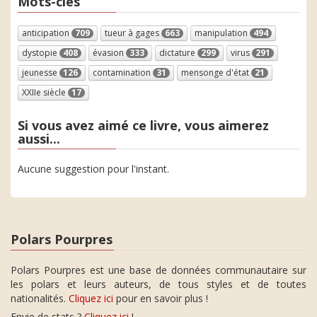
Mots-clés
anticipation
709
tueur à gages
663
manipulation
494
dystopie
408
évasion
333
dictature
299
virus
291
jeunesse
126
contamination
31
mensonge d'état
21
XXIIe siècle
17
Si vous avez aimé ce livre, vous aimerez
aussi...
Aucune suggestion pour l'instant.
Polars Pourpres
Polars Pourpres est une base de données communautaire sur
les polars et leurs auteurs, de tous styles et de toutes
nationalités.
Cliquez ici
pour en savoir plus !
Envie de stats ?
Cliquez ici
!