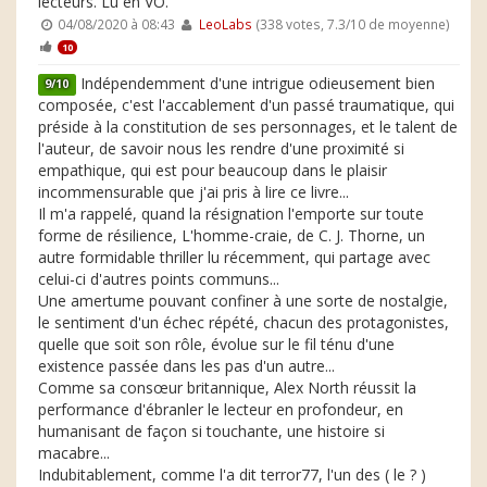
lecteurs. Lu en VO.
04/08/2020 à 08:43
LeoLabs
(338 votes, 7.3/10 de moyenne)
10
Indépendemment d'une intrigue odieusement bien
9/10
composée, c'est l'accablement d'un passé traumatique, qui
préside à la constitution de ses personnages, et le talent de
l'auteur, de savoir nous les rendre d'une proximité si
empathique, qui est pour beaucoup dans le plaisir
incommensurable que j'ai pris à lire ce livre...
Il m'a rappelé, quand la résignation l'emporte sur toute
forme de résilience, L'homme-craie, de C. J. Thorne, un
autre formidable thriller lu récemment, qui partage avec
celui-ci d'autres points communs...
Une amertume pouvant confiner à une sorte de nostalgie,
le sentiment d'un échec répété, chacun des protagonistes,
quelle que soit son rôle, évolue sur le fil ténu d'une
existence passée dans les pas d'un autre...
Comme sa consœur britannique, Alex North réussit la
performance d'ébranler le lecteur en profondeur, en
humanisant de façon si touchante, une histoire si
macabre...
Indubitablement, comme l'a dit terror77, l'un des ( le ? )