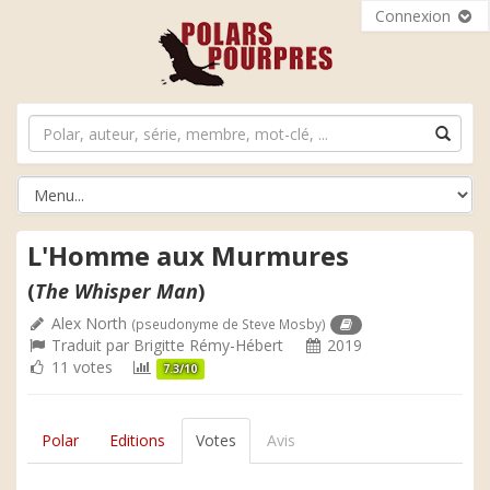
Connexion
L'Homme aux Murmures
(
The Whisper Man
)
Alex North
(pseudonyme de Steve Mosby)
Traduit par
Brigitte Rémy-Hébert
2019
11 votes
7.3/10
Polar
Editions
Votes
Avis