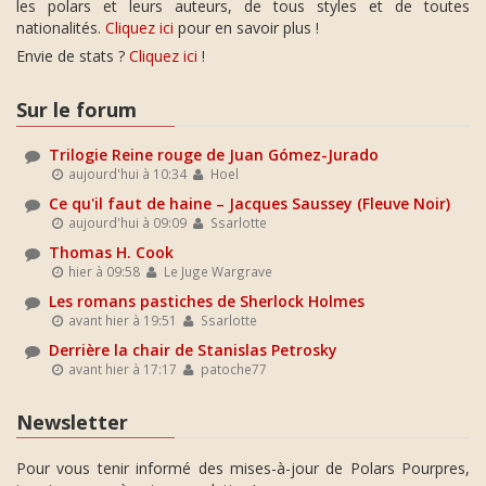
les polars et leurs auteurs, de tous styles et de toutes
nationalités.
Cliquez ici
pour en savoir plus !
Envie de stats ?
Cliquez ici
!
Sur le forum
Trilogie Reine rouge de Juan Gómez-Jurado
aujourd'hui à 10:34
Hoel
Ce qu'il faut de haine – Jacques Saussey (Fleuve Noir)
aujourd'hui à 09:09
Ssarlotte
Thomas H. Cook
hier à 09:58
Le Juge Wargrave
Les romans pastiches de Sherlock Holmes
avant hier à 19:51
Ssarlotte
Derrière la chair de Stanislas Petrosky
avant hier à 17:17
patoche77
Newsletter
Pour vous tenir informé des mises-à-jour de Polars Pourpres,