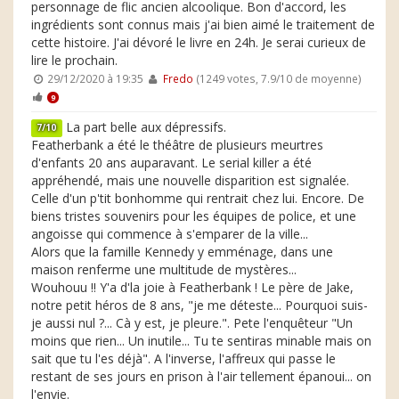
personnage de flic ancien alcoolique. Bon d'accord, les
ingrédients sont connus mais j'ai bien aimé le traitement de
cette histoire. J'ai dévoré le livre en 24h. Je serai curieux de
lire le prochain.
29/12/2020 à 19:35
Fredo
(1249 votes, 7.9/10 de moyenne)
9
La part belle aux dépressifs.
7/10
Featherbank a été le théâtre de plusieurs meurtres
d'enfants 20 ans auparavant. Le serial killer a été
appréhendé, mais une nouvelle disparition est signalée.
Celle d'un p'tit bonhomme qui rentrait chez lui. Encore. De
biens tristes souvenirs pour les équipes de police, et une
angoisse qui commence à s'emparer de la ville...
Alors que la famille Kennedy y emménage, dans une
maison renferme une multitude de mystères...
Wouhouu !! Y'a d'la joie à Featherbank ! Le père de Jake,
notre petit héros de 8 ans, "je me déteste... Pourquoi suis-
je aussi nul ?... Cà y est, je pleure.". Pete l'enquêteur "Un
moins que rien... Un inutile... Tu te sentiras minable mais on
sait que tu l'es déjà". A l'inverse, l'affreux qui passe le
restant de ses jours en prison à l'air tellement épanoui... on
l'envie.