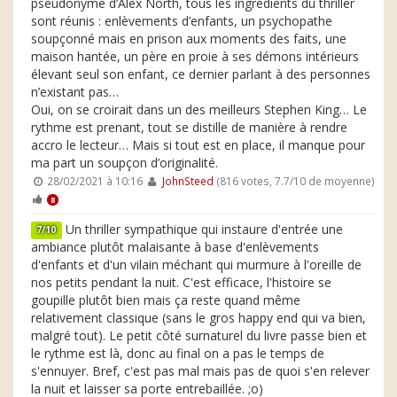
pseudonyme d’Alex North, tous les ingrédients du thriller
sont réunis : enlèvements d’enfants, un psychopathe
soupçonné mais en prison aux moments des faits, une
maison hantée, un père en proie à ses démons intérieurs
élevant seul son enfant, ce dernier parlant à des personnes
n’existant pas…
Oui, on se croirait dans un des meilleurs Stephen King… Le
rythme est prenant, tout se distille de manière à rendre
accro le lecteur… Mais si tout est en place, il manque pour
ma part un soupçon d’originalité.
28/02/2021 à 10:16
JohnSteed
(816 votes, 7.7/10 de moyenne)
8
Un thriller sympathique qui instaure d'entrée une
7/10
ambiance plutôt malaisante à base d'enlèvements
d'enfants et d'un vilain méchant qui murmure à l'oreille de
nos petits pendant la nuit. C'est efficace, l'histoire se
goupille plutôt bien mais ça reste quand même
relativement classique (sans le gros happy end qui va bien,
malgré tout). Le petit côté surnaturel du livre passe bien et
le rythme est là, donc au final on a pas le temps de
s'ennuyer. Bref, c'est pas mal mais pas de quoi s'en relever
la nuit et laisser sa porte entrebaillée. ;o)