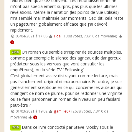
fêlures bien qu'assez convenu. Les rebondissements ne
m'ont pas spécialement surpris, pas plus que les ultimes
révélations. Même la narration (les points de vue utilisés)
m'a semblé mal maîtrisée par moments. Ceci dit, cela reste
un pageturner globalement efficace que j'ai dévoré
rapidement.
05/04/2021 à 17:06
Hoel
(1308 votes, 7.6/10 de moyenne)
4
Un roman qui semble s'inspirer de sources multiples,
6/10
comme par exemple le silence des agneaux (le dangereux
prédateur sous les verrous que vont consulter les
enquêteurs), ou la série TV "Following".
C'est globalement assez distrayant comme lecture, mais
pas franchement original ni extraordinaire. En outre, je suis
généralement sceptique en ce qui concerne les auteurs qui
changent de nom de plume, pour se redonner une virginité
ou se faire pardonner un roman de niveau un peu faiblard
peut-être ?
01/03/2021 à 19:02
gamille67
(2638 votes, 7.3/10 de
moyenne)
8
Dans ce livre concocté par Steve Mosby sous le
7/10