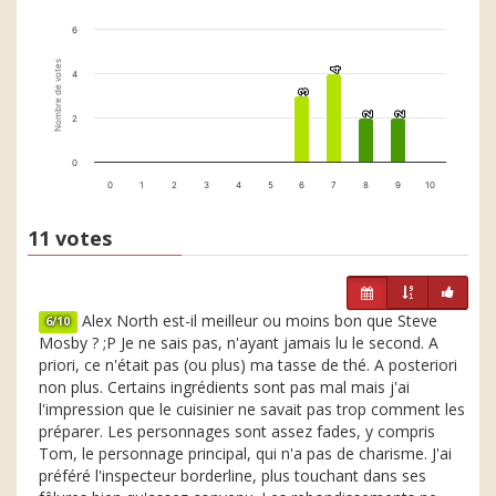
6
Nombre de votes
4
4
4
3
3
2
2
2
2
2
0
0
1
2
3
4
5
6
7
8
9
10
11 votes
Alex North est-il meilleur ou moins bon que Steve
6/10
Mosby ? ;P Je ne sais pas, n'ayant jamais lu le second. A
priori, ce n'était pas (ou plus) ma tasse de thé. A posteriori
non plus. Certains ingrédients sont pas mal mais j'ai
l'impression que le cuisinier ne savait pas trop comment les
préparer. Les personnages sont assez fades, y compris
Tom, le personnage principal, qui n'a pas de charisme. J'ai
préféré l'inspecteur borderline, plus touchant dans ses