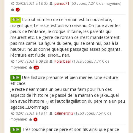
05/02/2021 à 18:05
panou71
(60 votes, 7.2/10 de moyenne)
7
L'atout numéro de ce roman est la couverture,
6/10
magnifique! Le reste est assez convenu. On joue avec les
peurs de l'enfance, le croque mitaine, les parents qui
meurent etc. Ce genre de roman ce n'est manifestement
pas ma came. La figure du père, qui se sent nul, pas à la
hauteur, nous donne quelques passages assez poignants,
l'écriture est fluide, sinon... rien.
15/01/2021 à 09:28
Polarbear
(1028 votes, 7.7/10 de
moyenne)
10
Une histoire prenante et bien menée. Une écriture
8/10
efficace.
Je reste néanmoins un peu sur ma faim pour l'un des
aspects de l'histoire (le passé de la maman de Jake...quel
lien avec l'histoire ?) et l'autoflagellation du père m'a un peu
agacée....Dommage.
02/01/2021 à 18:11
calimero13
(1260 votes, 7.5/10 de
moyenne)
4
Très touché par ce père et son fils ainsi que par ce
8/10