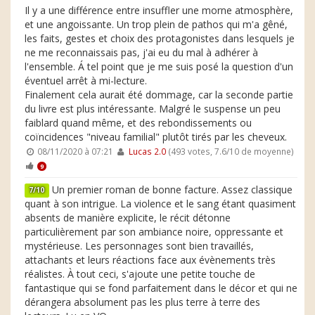
Il y a une différence entre insuffler une morne atmosphère,
et une angoissante. Un trop plein de pathos qui m'a gêné,
les faits, gestes et choix des protagonistes dans lesquels je
ne me reconnaissais pas, j'ai eu du mal à adhérer à
l'ensemble. Á tel point que je me suis posé la question d'un
éventuel arrêt à mi-lecture.
Finalement cela aurait été dommage, car la seconde partie
du livre est plus intéressante. Malgré le suspense un peu
faiblard quand même, et des rebondissements ou
coïncidences "niveau familial" plutôt tirés par les cheveux.
08/11/2020 à 07:21
Lucas 2.0
(493 votes, 7.6/10 de moyenne)
9
Un premier roman de bonne facture. Assez classique
7/10
quant à son intrigue. La violence et le sang étant quasiment
absents de manière explicite, le récit détonne
particulièrement par son ambiance noire, oppressante et
mystérieuse. Les personnages sont bien travaillés,
attachants et leurs réactions face aux évènements très
réalistes. À tout ceci, s'ajoute une petite touche de
fantastique qui se fond parfaitement dans le décor et qui ne
dérangera absolument pas les plus terre à terre des