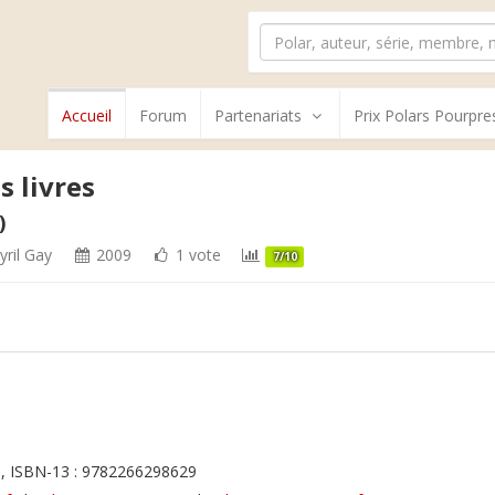
Accueil
Forum
Partenariats
Prix Polars Pourpre
s livres
)
yril Gay
2009
1 vote
7/10
, ISBN-13 : 9782266298629