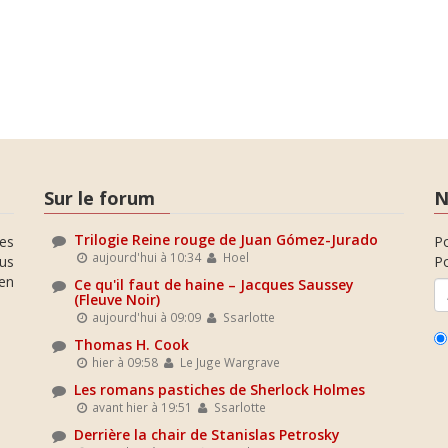
Sur le forum
N
Trilogie Reine rouge de Juan Gómez-Jurado
es
P
aujourd'hui à 10:34
Hoel
ous
Po
en
Ce qu'il faut de haine – Jacques Saussey
(Fleuve Noir)
aujourd'hui à 09:09
Ssarlotte
Thomas H. Cook
hier à 09:58
Le Juge Wargrave
Les romans pastiches de Sherlock Holmes
avant hier à 19:51
Ssarlotte
Derrière la chair de Stanislas Petrosky