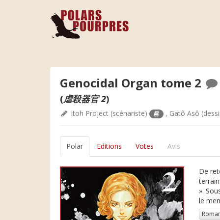
Genocidal Organ tome 2
(
虐殺器官 2
)
Itoh Project
(scénariste)
,
Gatô Asô
(dess
Polar
Editions
Votes
Avis
De ret
terrain
». Sou
le mene
Roman