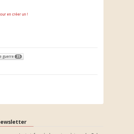
pour en créer un !
e guerre
35
ewsletter