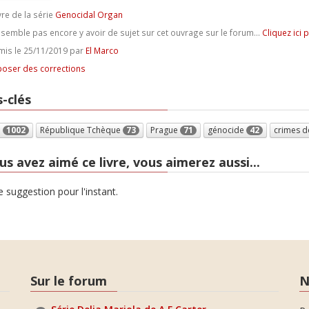
vre de la série
Genocidal Organ
e semble pas encore y avoir de sujet sur cet ouvrage sur le forum...
Cliquez ici 
is le 25/11/2019 par
El Marco
oser des corrections
-clés
e
1002
République Tchèque
73
Prague
71
génocide
42
crimes d
us avez aimé ce livre, vous aimerez aussi...
 suggestion pour l'instant.
Sur le forum
N