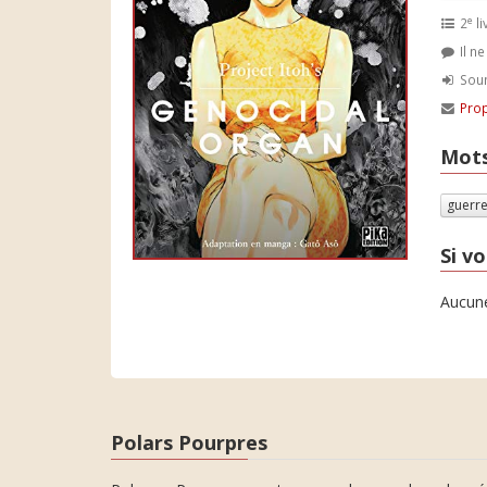
e
2
li
Il n
Soum
Prop
Mots
guerr
Si vo
Aucune
Polars Pourpres