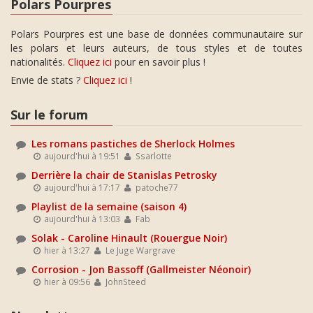
Polars Pourpres
Polars Pourpres est une base de données communautaire sur
les polars et leurs auteurs, de tous styles et de toutes
nationalités.
Cliquez ici
pour en savoir plus !
Envie de stats ?
Cliquez ici
!
Sur le forum
Les romans pastiches de Sherlock Holmes
aujourd'hui à 19:51
Ssarlotte
Derrière la chair de Stanislas Petrosky
aujourd'hui à 17:17
patoche77
Playlist de la semaine (saison 4)
aujourd'hui à 13:03
Fab
Solak - Caroline Hinault (Rouergue Noir)
hier à 13:27
Le Juge Wargrave
Corrosion - Jon Bassoff (Gallmeister Néonoir)
hier à 09:56
JohnSteed