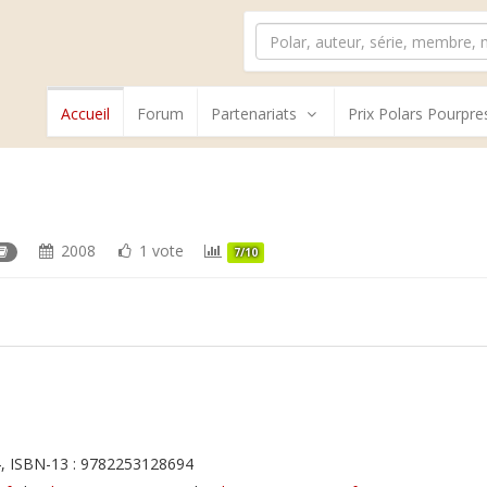
Accueil
Forum
Partenariats
Prix Polars Pourpre
2008
1 vote
7/10
, ISBN-13 : 9782253128694