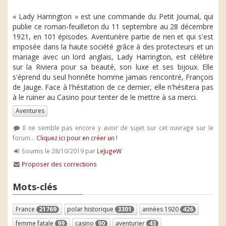
« Lady Harrington » est une commande du Petit Journal, qui
publie ce roman-feuilleton du 11 septembre au 28 décembre
1921, en 101 épisodes. Aventurière partie de rien et qui s'est
imposée dans la haute société grâce à des protecteurs et un
mariage avec un lord anglais, Lady Harrington, est célèbre
sur la Riviera pour sa beauté, son luxe et ses bijoux. Elle
s'éprend du seul honnête homme jamais rencontré, François
de Jauge. Face à l'hésitation de ce dernier, elle n'hésitera pas
à le ruiner au Casino pour tenter de le mettre à sa merci.
Aventures
Il ne semble pas encore y avoir de sujet sur cet ouvrage sur le
forum...
Cliquez ici pour en créer un !
Soumis le 28/10/2019 par
LeJugeW
Proposer des corrections
Mots-clés
France
21769
polar historique
3301
années 1920
426
femme fatale
99
casino
90
aventurier
43