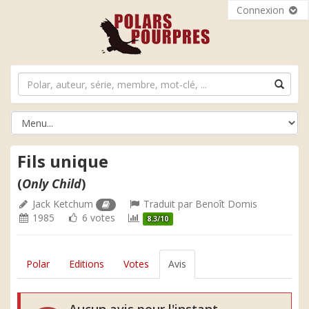
Connexion
Fils unique
(
Only Child
)
Jack Ketchum
Traduit par
Benoît Domis
1985
6 votes
8.3/10
Polar
Editions
Votes
Avis