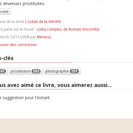
s devenues prostituées.
 noir
ivre de la série
L'océan de la stérilité
n parle sur le forum :
Lolita complex, de Romain Slocombe
is le 22/11/2008 par
Memess
oser des corrections
-clés
241
prostitution
582
photographie
251
us avez aimé ce livre, vous aimerez aussi...
 suggestion pour l'instant.