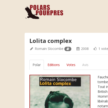
Lolita complex
Romain Slocombe
2008
1 vot
Polar
Editions
Votes
Avis
Fauché
tombe 
Tout i
Britis
Hommag
libéra
notamm