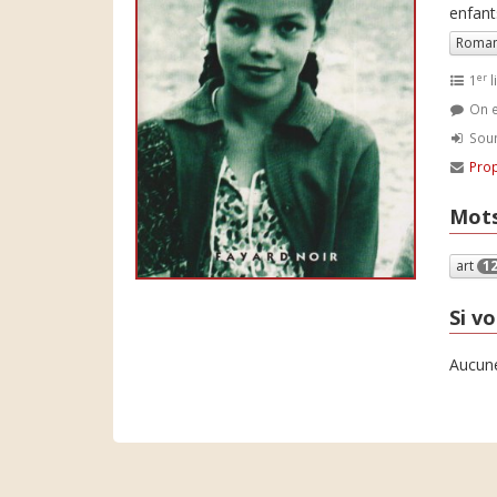
enfant
Roman
er
1
l
On e
Soum
Prop
Mots
art
1
Si vo
Aucune