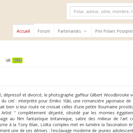
Accueil
Forum
Partenariats
Prix Polars Pourpre
e
6/10
, dépressif et divorcé, le photographe gaffeur Gilbert Woodbrooke vé
du ciel : interprète pour Emiko Yûki, une romancière japonaise de
rait bien si leur route ne croisait celles d'une petite Roumaine prost
h Artist " complètement déjanté, obsédé par les momies égyptien
e au film fantastique britannique, satire des milieux de l'art 
lisme à la Tony Blair, Lolita complex met en lumière la fascination é
ent une de ses dérives : l'esclavage moderne de jeunes adolescentes