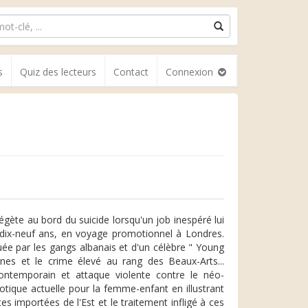
s
Quiz des lecteurs
Contact
Connexion
gète au bord du suicide lorsqu'un job inespéré lui
 dix-neuf ans, en voyage promotionnel à Londres.
ituée par les gangs albanais et d'un célèbre " Young
nes et le crime élevé au rang des Beaux-Arts...
contemporain et attaque violente contre le néo-
rotique actuelle pour la femme-enfant en illustrant
 importées de l'Est et le traitement infligé à ces