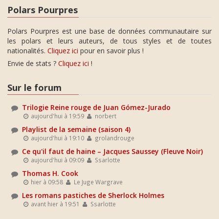
Polars Pourpres
Polars Pourpres est une base de données communautaire sur
les polars et leurs auteurs, de tous styles et de toutes
nationalités.
Cliquez ici
pour en savoir plus !
Envie de stats ?
Cliquez ici
!
Sur le forum
Trilogie Reine rouge de Juan Gómez-Jurado
aujourd'hui à 19:59
norbert
Playlist de la semaine (saison 4)
aujourd'hui à 19:10
grolandrouge
Ce qu'il faut de haine – Jacques Saussey (Fleuve Noir)
aujourd'hui à 09:09
Ssarlotte
Thomas H. Cook
hier à 09:58
Le Juge Wargrave
Les romans pastiches de Sherlock Holmes
avant hier à 19:51
Ssarlotte