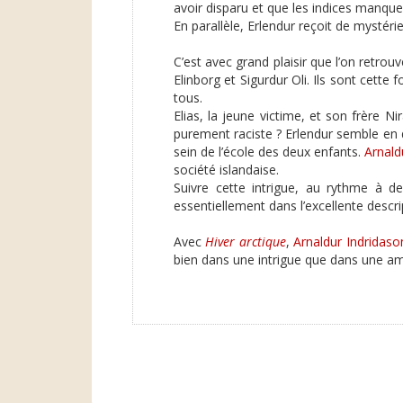
avoir disparu et que les indices manque
En parallèle, Erlendur reçoit de mystér
C’est avec grand plaisir que l’on retro
Elinborg et Sigurdur Oli. Ils sont cette 
tous.
Elias, la jeune victime, et son frère 
purement raciste ? Erlendur semble en d
sein de l’école des deux enfants.
Arnald
société islandaise.
Suivre cette intrigue, au rythme à de
essentiellement dans l’excellente descr
Avec
Hiver arctique
,
Arnaldur Indridaso
bien dans une intrigue que dans une amb