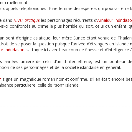
nt cruellement.
ieux appels téléphoniques d’une femme désespérée, qui pourrait être la
uve dans
Hiver arctique
les personnages récurrents d’
Arnaldur Indridas
fois-ci confrontés au crime le plus horrible qui soit, celui d’un enfant, 
Niran sont d’origine asiatique, leur mère Sunee étant venue de Thaïla
roit de se poser la question puisque l’arrivée d’étrangers en Islande
ur Indridason
s’attaque ici avec beaucoup de finesse et d’intelligence 
s années-lumière de celui d’un thriller effréné, est un bonheur de 
iption de ses personnages et de la société islandaise en général.
n
signe un magnifique roman noir et confirme, s’il en était encore bes
iance particulière, celle de "son" Islande.