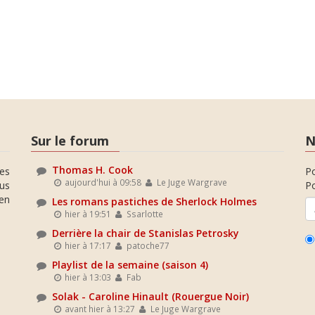
Sur le forum
N
Thomas H. Cook
es
P
aujourd'hui à 09:58
Le Juge Wargrave
ous
Po
en
Les romans pastiches de Sherlock Holmes
hier à 19:51
Ssarlotte
Derrière la chair de Stanislas Petrosky
hier à 17:17
patoche77
Playlist de la semaine (saison 4)
hier à 13:03
Fab
Solak - Caroline Hinault (Rouergue Noir)
avant hier à 13:27
Le Juge Wargrave