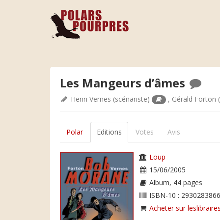
Les Mangeurs d’âmes
Henri Vernes
(scénariste)
,
Gérald Forton
(
Polar
Editions
Votes
Avis
Loup
15/06/2005
Album, 44 pages
ISBN-10 : 2930283866
Acheter sur leslibraires